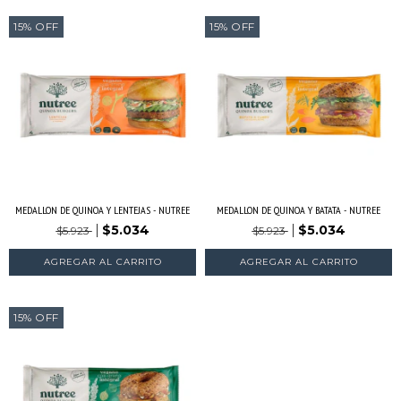
15
%
OFF
15
%
OFF
MEDALLON DE QUINOA Y LENTEJAS - NUTREE
MEDALLON DE QUINOA Y BATATA - NUTREE
$5.034
$5.034
$5.923
$5.923
15
%
OFF