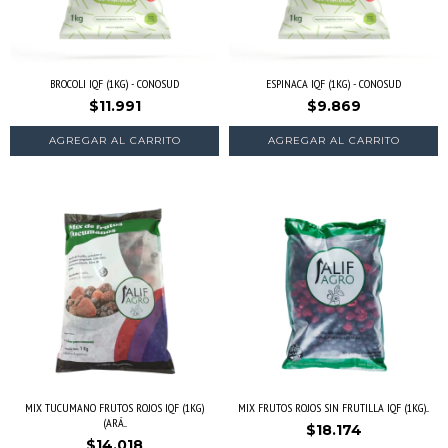
BROCOLI IQF (1KG) - CONOSUD
ESPINACA IQF (1KG) - CONOSUD
$11.991
$9.869
AGREGAR AL CARRITO
MIX TUCUMANO FRUTOS ROJOS IQF (1KG)
MIX FRUTOS ROJOS SIN FRUTILLA IQF (1KG)...
(ARÁ...
$18.174
$14.018