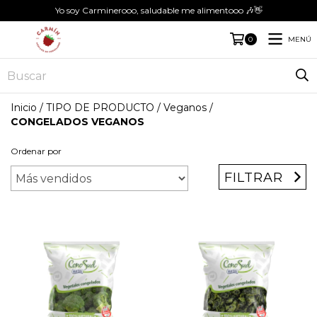
Yo soy Carminerooo, saludable me alimentooo 🎶👋
MENÚ
0
Inicio
/
TIPO DE PRODUCTO
/
Veganos
/
CONGELADOS VEGANOS
Ordenar por
FILTRAR