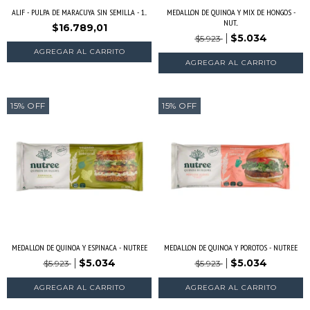
ALIF - PULPA DE MARACUYA SIN SEMILLA - 1...
MEDALLON DE QUINOA Y MIX DE HONGOS -
NUT...
$16.789,01
$5.034
$5.923
15
%
OFF
15
%
OFF
MEDALLON DE QUINOA Y ESPINACA - NUTREE
MEDALLON DE QUINOA Y POROTOS - NUTREE
$5.034
$5.034
$5.923
$5.923