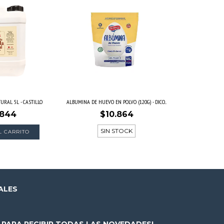
URAL 5L - CASTILLO
ALBUMINA DE HUEVO EN POLVO (120G) - DICO...
.844
$10.864
SIN STOCK
ALES