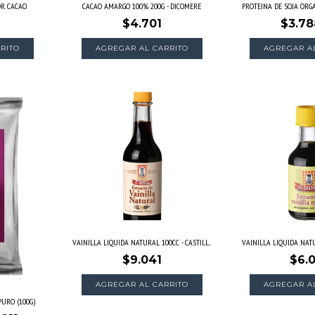
DR. CACAO
CACAO AMARGO 100% 200G - DICOMERE
PROTEINA DE SOJA ORGAN
$4.701
$3.78
AGREGAR A
VAINILLA LIQUIDA NATURAL 100CC - CASTILL...
VAINILLA LIQUIDA NATU
$9.041
$6.
PURO (100G)