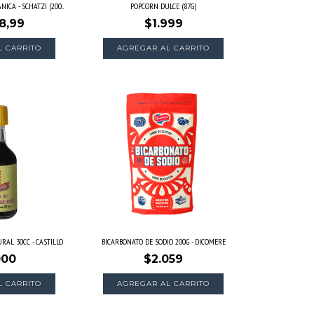
ICA - SCHATZI (200...
POPCORN DULCE (87G)
8,99
$1.999
L CARRITO
RAL 30CC - CASTILLO
BICARBONATO DE SODIO 200G - DICOMERE
000
$2.059