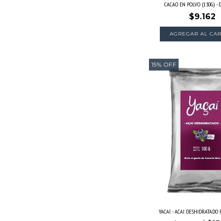
CACAO EN POLVO (130G) - 
$9.162
15
%
OFF
YACAI - ACAI DESHIDRATADO 