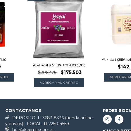
TILLO
VAINILLA LIQUIDA NAT
YACAI - ACAI DESHIDRATADO PURO (1,2KG)
9
$142
$175.503
$206.475
CONTACTANOS
REDES SOCI
DEPÓSITO: 11-3683-8336 (tienda online
y envíos) | LOCAL: 11-2250-4559
hola@carmin.com.ar