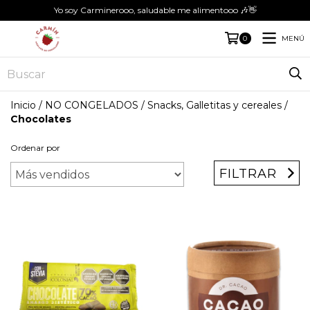
Yo soy Carminerooo, saludable me alimentooo 🎶👋
MENÚ
0
Inicio
/
NO CONGELADOS
/
Snacks, Galletitas y cereales
/
Chocolates
Ordenar por
FILTRAR