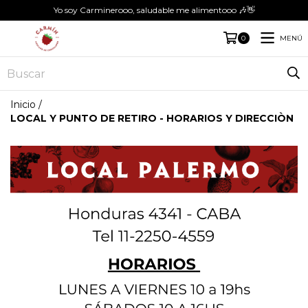
Yo soy Carminerooo, saludable me alimentooo 🎶👋
MENÚ
0
Inicio
/
LOCAL Y PUNTO DE RETIRO - HORARIOS Y DIRECCIÒN